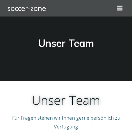
Zum
soccer-zone
Inhalt
springen
Unser Team
Unser Team
Für Fragen stehen wir Ihnen gerne persönlich zu
Verfügung