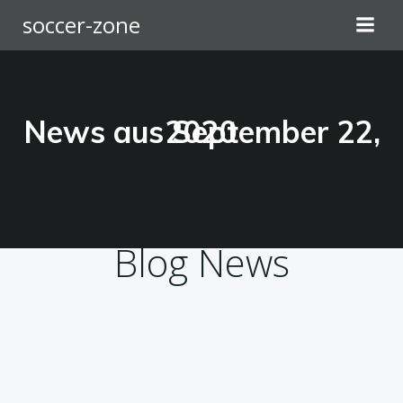
Zum
soccer-zone
Inhalt
springen
News aus September 22, 2020
Blog News