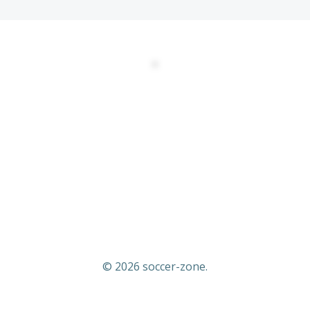
DATENSCHUTZERKLÄRUNG
EULA
AGBs
Kontakt
Impressum
© 2026 soccer-zone.