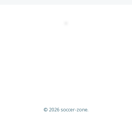
DATENSCHUTZERKLÄRUNG
EULA
AGBs
Kontakt
Impressum
© 2026 soccer-zone.