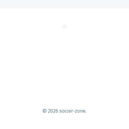
DATENSCHUTZERKLÄRUNG
EULA
AGBs
Kontakt
Impressum
© 2026 soccer-zone.