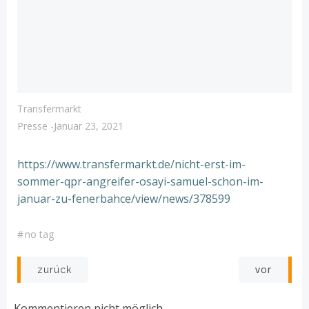
Transfermarkt
Presse
-
Januar 23, 2021
https://www.transfermarkt.de/nicht-erst-im-
sommer-qpr-angreifer-osayi-samuel-schon-im-
januar-zu-fenerbahce/view/news/378599
#
no tag
Post
Post
vor
zurück
navigation
navigation
Kommentieren nicht möglich