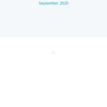
September 2020
DATENSCHUTZERKLÄRUNG
EULA
AGBs
Kontakt