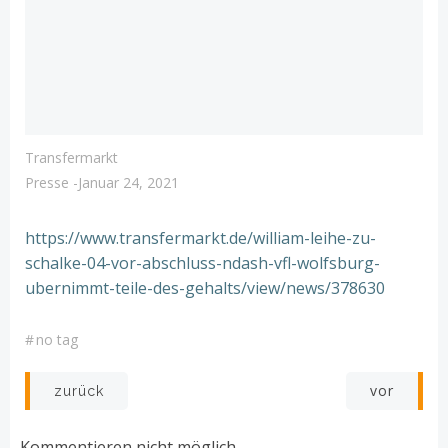
Transfermarkt
Presse
-
Januar 24, 2021
https://www.transfermarkt.de/william-leihe-zu-
schalke-04-vor-abschluss-ndash-vfl-wolfsburg-
ubernimmt-teile-des-gehalts/view/news/378630
#
no tag
Post
Post
vor
zurück
navigation
navigation
Kommentieren nicht möglich