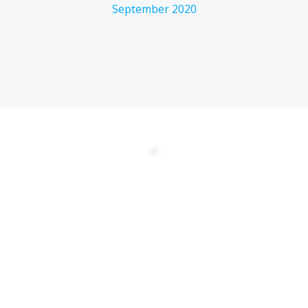
September 2020
DATENSCHUTZERKLÄRUNG
EULA
AGBs
Kontakt