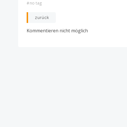
#
no tag
Post
zurück
navigation
Kommentieren nicht möglich