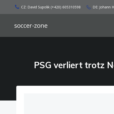
Zum
CZ: David Supolik (+420) 605310598
DE: Johann 
Inhalt
springen
soccer-zone
PSG verliert trotz 