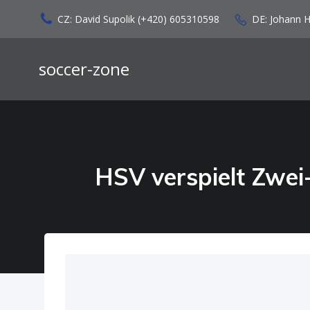
Zum
CZ: David Supolik (+420) 605310598
DE: Johann 
Inhalt
springen
soccer-zone