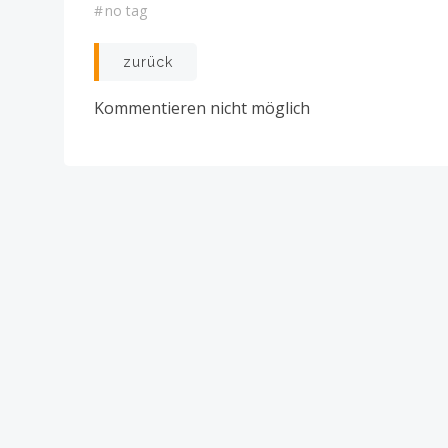
#
no tag
Post
zurück
navigation
Kommentieren nicht möglich