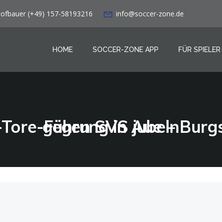
Hofbauer (+49) 157-58193216
info@soccer-zone.de
HOME
SOCCER-ZONE APP
FÜR SPIELER
HSV verspielt Zwei-Tore-Führung in Aue – Burgstaller lässt St. Pauli gegen SVS jubeln