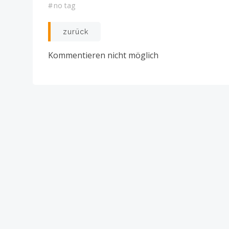
#
no tag
Post
zurück
navigation
Kommentieren nicht möglich