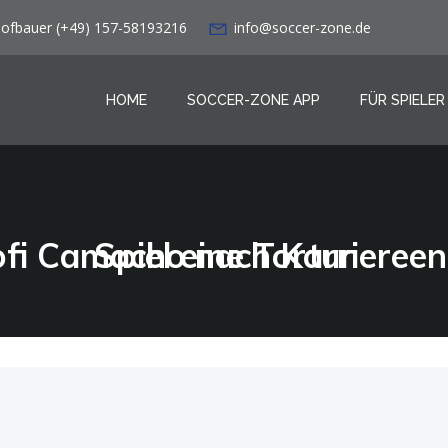
Hofbauer (+49) 157-58193216
info@soccer-zone.de
HOME
SOCCER-ZONE APP
FÜR SPIELER
Ex-VfL Wolfsburg-Profi Camacho nach Karriereende: Jedes Training und Spiel eine Tortur