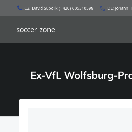
Zum
CZ: David Supolik (+420) 605310598
DE: Johann 
Inhalt
springen
soccer-zone