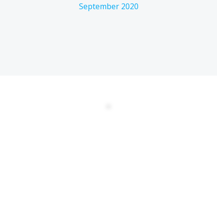
September 2020
DATENSCHUTZERKLÄRUNG
EULA
AGBs
Kontakt