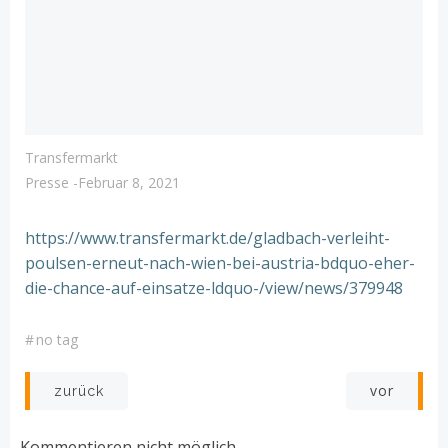
Transfermarkt
Presse
-
Februar 8, 2021
https://www.transfermarkt.de/gladbach-verleiht-
poulsen-erneut-nach-wien-bei-austria-bdquo-eher-
die-chance-auf-einsatze-ldquo-/view/news/379948
#
no tag
Post
Post
vor
zurück
navigation
navigation
Kommentieren nicht möglich