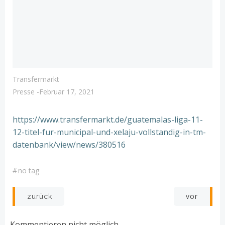
Transfermarkt
Presse
-
Februar 17, 2021
https://www.transfermarkt.de/guatemalas-liga-11-
12-titel-fur-municipal-und-xelaju-vollstandig-in-tm-
datenbank/view/news/380516
#
no tag
Post
Post
vor
zurück
navigation
navigation
Kommentieren nicht möglich