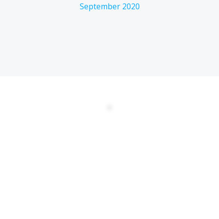
September 2020
DATENSCHUTZERKLÄRUNG
EULA
AGBs
Kontakt