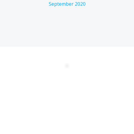
September 2020
DATENSCHUTZERKLÄRUNG
EULA
AGBs
Kontakt