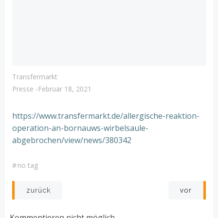
Transfermarkt
Presse
-
Februar 18, 2021
https://www.transfermarkt.de/allergische-reaktion-
operation-an-bornauws-wirbelsaule-
abgebrochen/view/news/380342
#
no tag
Post
Post
vor
zurück
navigation
navigation
Kommentieren nicht möglich