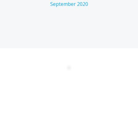
September 2020
DATENSCHUTZERKLÄRUNG
EULA
AGBs
Kontakt