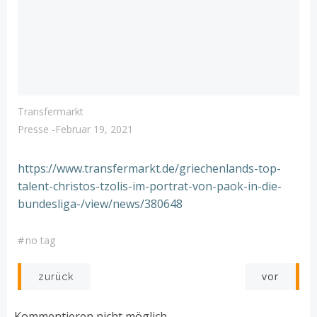
Transfermarkt
Presse
-
Februar 19, 2021
https://www.transfermarkt.de/griechenlands-top-
talent-christos-tzolis-im-portrat-von-paok-in-die-
bundesliga-/view/news/380648
#
no tag
Post
Post
vor
zurück
navigation
navigation
Kommentieren nicht möglich