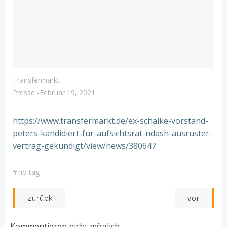
Transfermarkt
Presse
-
Februar 19, 2021
https://www.transfermarkt.de/ex-schalke-vorstand-
peters-kandidiert-fur-aufsichtsrat-ndash-ausruster-
vertrag-gekundigt/view/news/380647
#
no tag
Post
Post
vor
zurück
navigation
navigation
Kommentieren nicht möglich