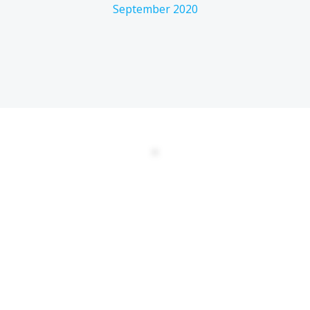
September 2020
DATENSCHUTZERKLÄRUNG
EULA
AGBs
Kontakt