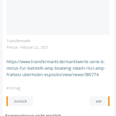
Transfermarkt
Presse
-
Februar 22, 2021
https://www.transfermarkt.de/marktwerte-serie-b-
minus-fur-balotelli-amp-boateng-ndash-ricci-amp-
frattesi-uberholen-esposito/view/news/380774
#
no tag
Post
Post
vor
zurück
navigation
navigation
Kommentieren nicht möglich