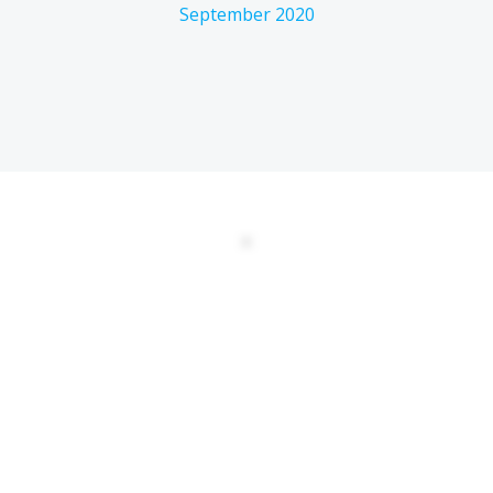
September 2020
DATENSCHUTZERKLÄRUNG
EULA
AGBs
Kontakt