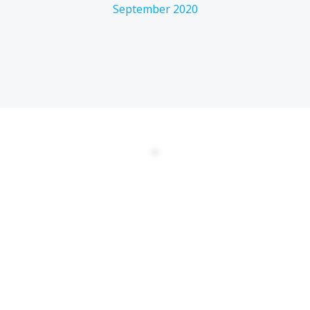
September 2020
DATENSCHUTZERKLÄRUNG
EULA
AGBs
Kontakt