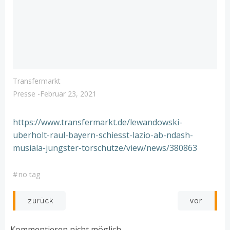
Transfermarkt
Presse
-
Februar 23, 2021
https://www.transfermarkt.de/lewandowski-
uberholt-raul-bayern-schiesst-lazio-ab-ndash-
musiala-jungster-torschutze/view/news/380863
#
no tag
Post
Post
vor
zurück
navigation
navigation
Kommentieren nicht möglich