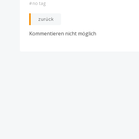
#
no tag
Post
zurück
navigation
Kommentieren nicht möglich