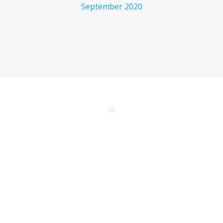
September 2020
DATENSCHUTZERKLÄRUNG
EULA
AGBs
Kontakt