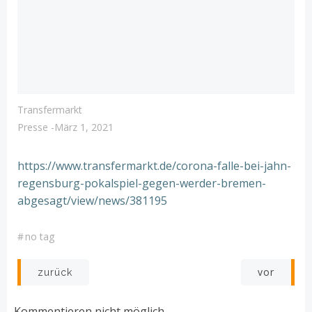
Transfermarkt
Presse
-
März 1, 2021
https://www.transfermarkt.de/corona-falle-bei-jahn-
regensburg-pokalspiel-gegen-werder-bremen-
abgesagt/view/news/381195
#
no tag
Post
Post
vor
zurück
navigation
navigation
Kommentieren nicht möglich