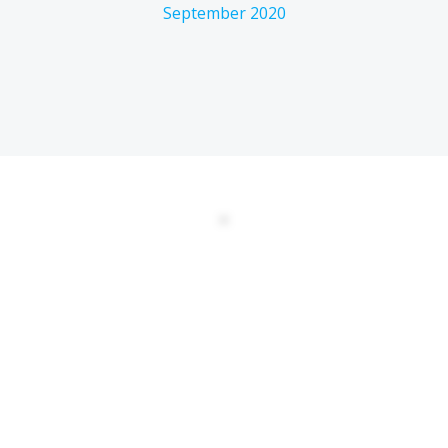
September 2020
DATENSCHUTZERKLÄRUNG
EULA
AGBs
Kontakt