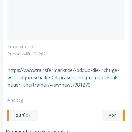
Transfermarkt
Presse
-
März 2, 2021
https://www.transfermarkt.de/-bdquo-die-richtige-
wahl-ldquo-schalke-04-prasentiert-grammozis-als-
neuen-cheftrainer/view/news/381270
#
no tag
Post
Post
vor
zurück
navigation
navigation
Kommentieren nicht möglich