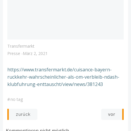
Transfermarkt
Presse
-
März 2, 2021
https://www.transfermarkt.de/cuisance-bayern-
ruckkehr-wahrscheinlicher-als-om-verbleib-ndash-
klubfuhrung-enttauscht/view/news/381243
#
no tag
Post
Post
vor
zurück
navigation
navigation
Kommentieren nicht möglich