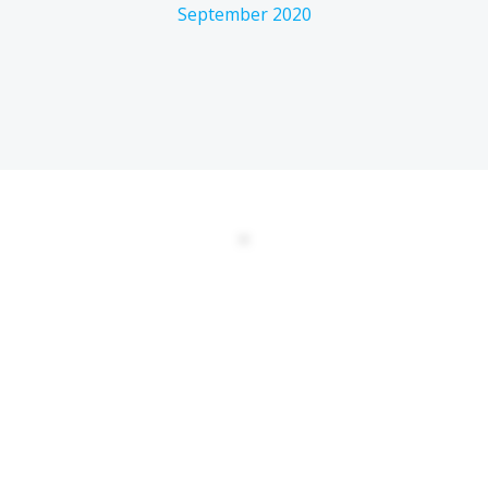
September 2020
DATENSCHUTZERKLÄRUNG
EULA
AGBs
Kontakt