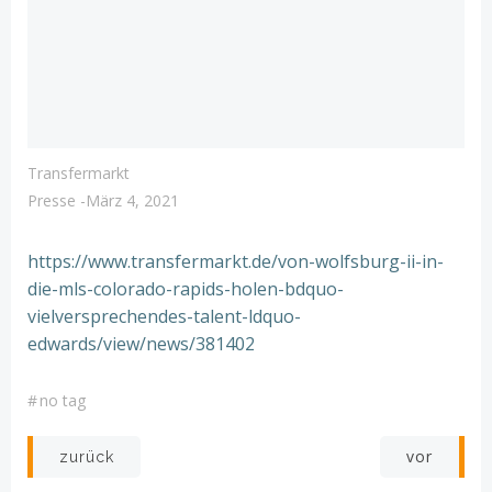
Transfermarkt
Presse
-
März 4, 2021
https://www.transfermarkt.de/von-wolfsburg-ii-in-
die-mls-colorado-rapids-holen-bdquo-
vielversprechendes-talent-ldquo-
edwards/view/news/381402
#
no tag
Post
Post
vor
zurück