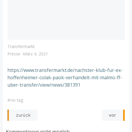
Transfermarkt
Presse
-
März 4, 2021
https://www.transfermarkt.de/nachster-klub-fur-ex-
hoffenheimer-colak-paok-verhandelt-mit-malmo-ff-
uber-transfer/view/news/381391
#
no tag
Post
Post
vor
zurück
navigation
navigation
Kommentieren nicht möglich