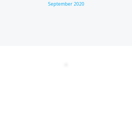
September 2020
DATENSCHUTZERKLÄRUNG
EULA
AGBs
Kontakt