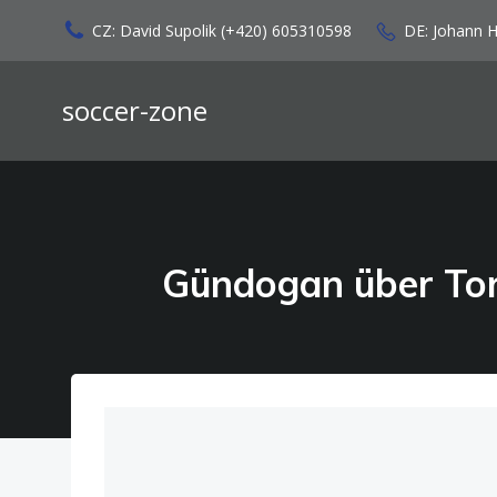
Zum
CZ: David Supolik (+420) 605310598
DE: Johann 
Inhalt
springen
soccer-zone