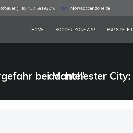
Hofbauer (+49) 157-58193216
info@soccer-zone.de
HOME
SOCCER-ZONE APP
FÜR SPIELER
Gündogan über Torgefahr bei Manchester City: „Kann mehr, als ich dachte“