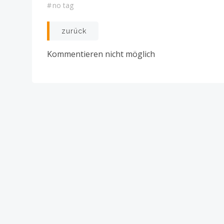
#
no tag
Post
zurück
navigation
Kommentieren nicht möglich