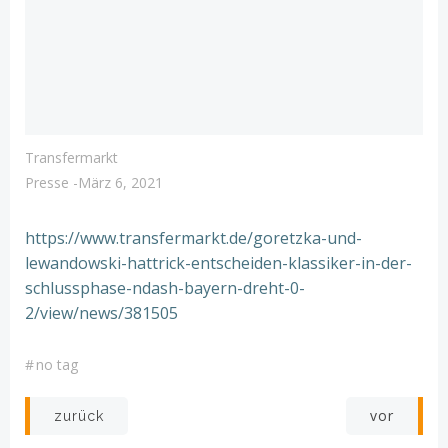
Transfermarkt
Presse
-
März 6, 2021
https://www.transfermarkt.de/goretzka-und-
lewandowski-hattrick-entscheiden-klassiker-in-der-
schlussphase-ndash-bayern-dreht-0-
2/view/news/381505
#
no tag
Post
Post
vor
zurück