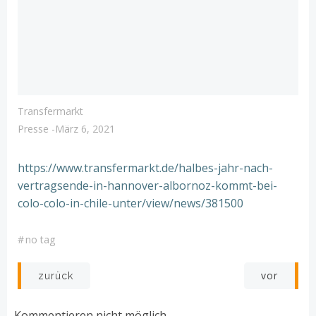
Transfermarkt
Presse
-
März 6, 2021
https://www.transfermarkt.de/halbes-jahr-nach-
vertragsende-in-hannover-albornoz-kommt-bei-
colo-colo-in-chile-unter/view/news/381500
#
no tag
Post
Post
vor
zurück
navigation
navigation
Kommentieren nicht möglich