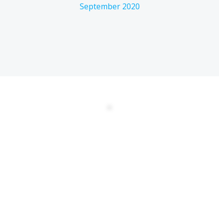
September 2020
DATENSCHUTZERKLÄRUNG
EULA
AGBs
Kontakt