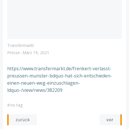
Transfermarkt
Presse
-
März 19, 2021
https://www.transfermarkt.de/frenkert-verlasst-
preussen-munster-bdquo-hat-sich-entschieden-
einen-neuen-weg-einzuschlagen-
ldquo-/view/news/382209
#
no tag
Post
Post
vor
zurück