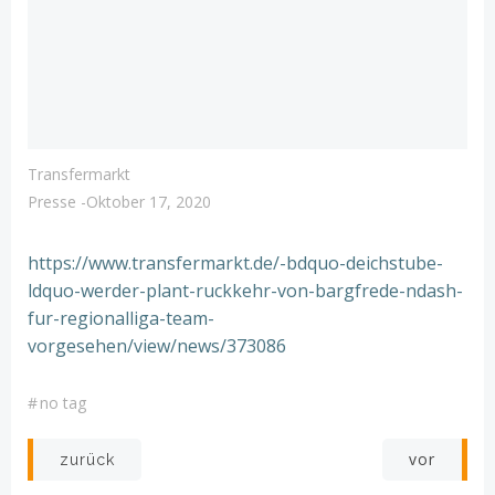
Transfermarkt
Presse
-
Oktober 17, 2020
https://www.transfermarkt.de/-bdquo-deichstube-
ldquo-werder-plant-ruckkehr-von-bargfrede-ndash-
fur-regionalliga-team-
vorgesehen/view/news/373086
#
no tag
Post
Post
vor
zurück