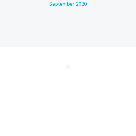
September 2020
DATENSCHUTZERKLÄRUNG
EULA
AGBs
Kontakt