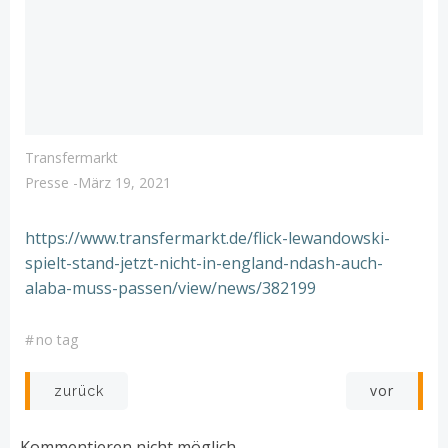
Transfermarkt
Presse
-
März 19, 2021
https://www.transfermarkt.de/flick-lewandowski-
spielt-stand-jetzt-nicht-in-england-ndash-auch-
alaba-muss-passen/view/news/382199
#
no tag
Post
Post
vor
zurück
navigation
navigation
Kommentieren nicht möglich