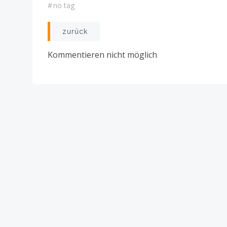
#
no tag
Post
zurück
navigation
Kommentieren nicht möglich