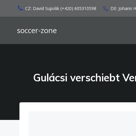
Zum
CZ: David Supolik (+420) 605310598
DE: Johann 
Inhalt
springen
soccer-zone