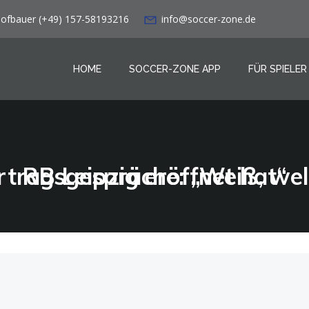
Hofbauer (+49) 157-58193216
info@soccer-zone.de
HOME
SOCCER-ZONE APP
FÜR SPIELER
Gulácsi verschiebt Vertragsgespräche: „Weiß, welche Möglichkeiten mir RB Leipzig eröffnet hat“