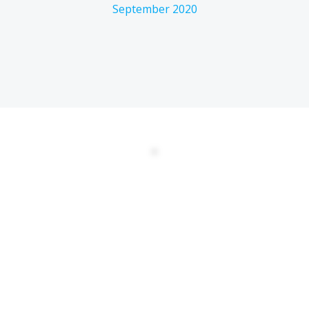
September 2020
DATENSCHUTZERKLÄRUNG
EULA
AGBs
Kontakt