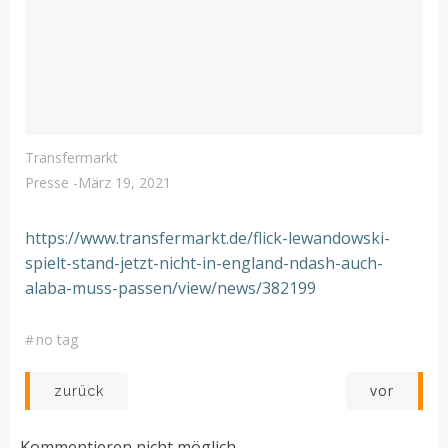
Transfermarkt
Presse
-
März 19, 2021
https://www.transfermarkt.de/flick-lewandowski-
spielt-stand-jetzt-nicht-in-england-ndash-auch-
alaba-muss-passen/view/news/382199
#
no tag
Post
Post
vor
zurück
navigation
navigation
Kommentieren nicht möglich