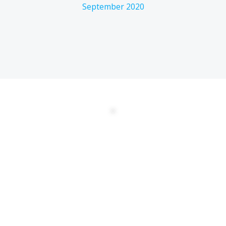
September 2020
DATENSCHUTZERKLÄRUNG
EULA
AGBs
Kontakt