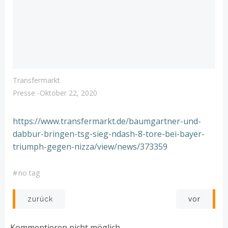
Transfermarkt
Presse
-
Oktober 22, 2020
https://www.transfermarkt.de/baumgartner-und-
dabbur-bringen-tsg-sieg-ndash-8-tore-bei-bayer-
triumph-gegen-nizza/view/news/373359
#
no tag
Post
Post
vor
zurück
navigation
navigation
Kommentieren nicht möglich