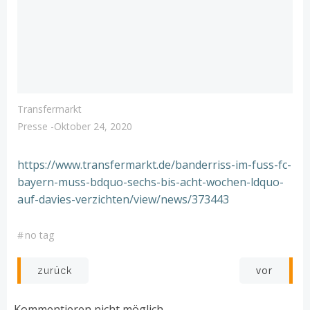
Transfermarkt
Presse
-
Oktober 24, 2020
https://www.transfermarkt.de/banderriss-im-fuss-fc-
bayern-muss-bdquo-sechs-bis-acht-wochen-ldquo-
auf-davies-verzichten/view/news/373443
#
no tag
Post
Post
vor
zurück
navigation
navigation
Kommentieren nicht möglich