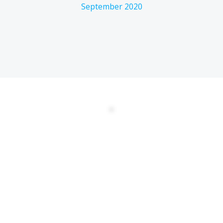
September 2020
DATENSCHUTZERKLÄRUNG
EULA
AGBs
Kontakt