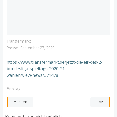
Transfermarkt
Presse
-
September 27, 2020
https://www.transfermarkt.de/jetzt-die-elf-des-2-
bundesliga-spieltags-2020-21-
wahlen/view/news/371478
#
no tag
Post
Post
vor
zurück
navigation
navigation
Kommentieren nicht möglich