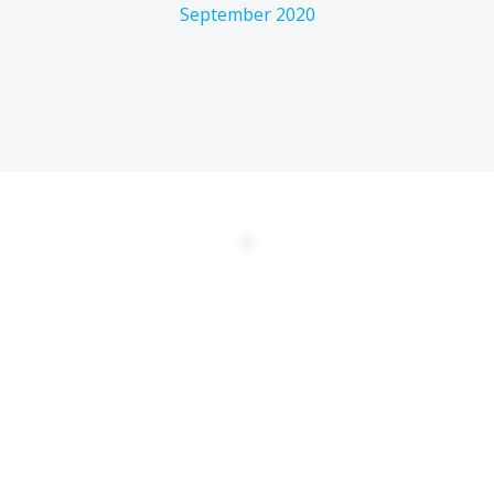
September 2020
DATENSCHUTZERKLÄRUNG
EULA
AGBs
Kontakt