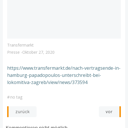
Transfermarkt
Presse
-
Oktober 27, 2020
https://www.transfermarkt.de/nach-vertragsende-in-
hamburg-papadopoulos-unterschreibt-bei-
lokomitiva-zagreb/view/news/373594
#
no tag
Post
Post
vor
zurück
navigation
navigation
Kommentieren nicht möglich