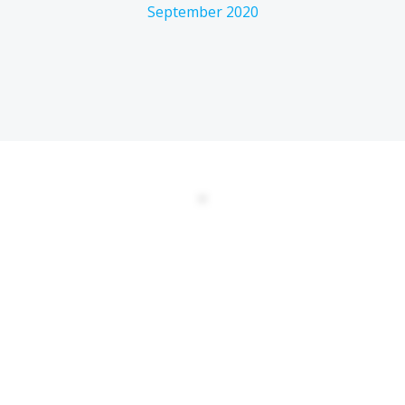
September 2020
DATENSCHUTZERKLÄRUNG
EULA
AGBs
Kontakt