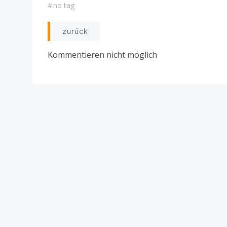
#
no tag
Post
zurück
navigation
Kommentieren nicht möglich