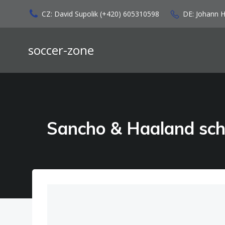
Zum
CZ: David Supolik (+420) 605310598
DE: Johann 
Inhalt
springen
soccer-zone