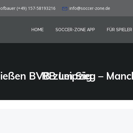
Hofbauer (+49) 157-58193216
info@soccer-zone.de
HOME
SOCCER-ZONE APP
FÜR SPIELER
Sancho & Haaland schießen BVB zum Sieg – Manchester United demütigt RB Leipzig