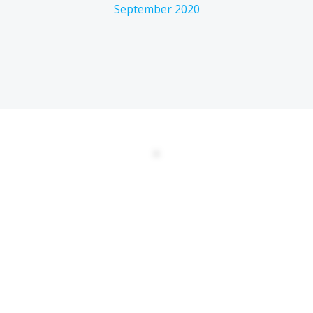
September 2020
DATENSCHUTZERKLÄRUNG
EULA
AGBs
Kontakt