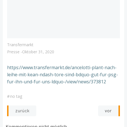
Transfermarkt
Presse
-
Oktober 31, 2020
https://www.transfermarkt.de/ancelotti-plant-nach-
leihe-mit-kean-ndash-tore-sind-bdquo-gut-fur-psg-
fur-ihn-und-fur-uns-ldquo-/view/news/373812
#
no tag
Post
Post
vor
zurück
navigation
navigation
Kommentieren nicht möglich