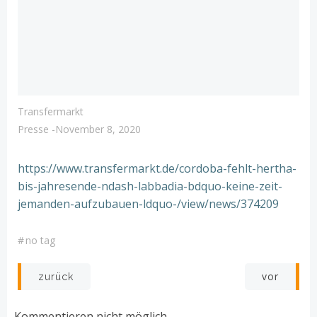
Transfermarkt
Presse
-
November 8, 2020
https://www.transfermarkt.de/cordoba-fehlt-hertha-
bis-jahresende-ndash-labbadia-bdquo-keine-zeit-
jemanden-aufzubauen-ldquo-/view/news/374209
#
no tag
Post
Post
vor
zurück
navigation
navigation
Kommentieren nicht möglich