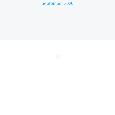
September 2020
DATENSCHUTZERKLÄRUNG
EULA
AGBs
Kontakt