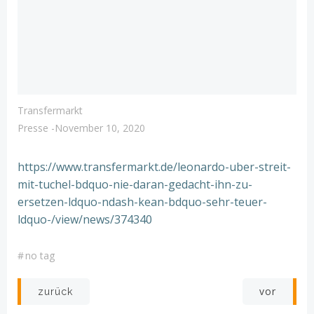
Transfermarkt
Presse
-
November 10, 2020
https://www.transfermarkt.de/leonardo-uber-streit-
mit-tuchel-bdquo-nie-daran-gedacht-ihn-zu-
ersetzen-ldquo-ndash-kean-bdquo-sehr-teuer-
ldquo-/view/news/374340
#
no tag
Post
Post
vor
zurück