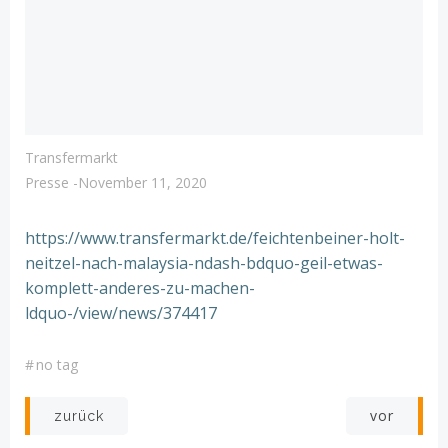
Transfermarkt
Presse
-
November 11, 2020
https://www.transfermarkt.de/feichtenbeiner-holt-
neitzel-nach-malaysia-ndash-bdquo-geil-etwas-
komplett-anderes-zu-machen-
ldquo-/view/news/374417
#
no tag
Post
Post
vor
zurück