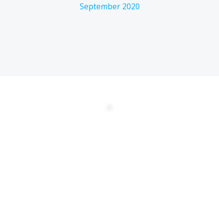
September 2020
DATENSCHUTZERKLÄRUNG
EULA
AGBs
Kontakt