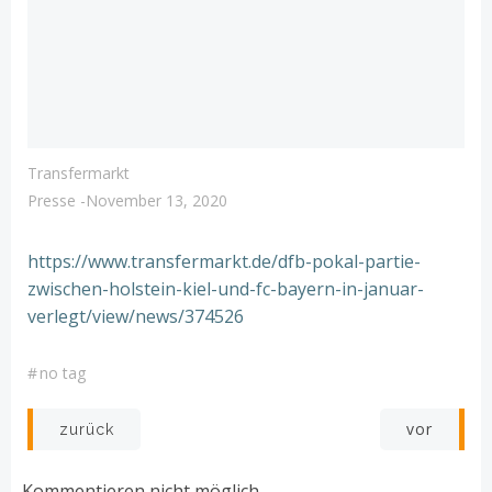
Transfermarkt
Presse
-
November 13, 2020
https://www.transfermarkt.de/dfb-pokal-partie-
zwischen-holstein-kiel-und-fc-bayern-in-januar-
verlegt/view/news/374526
#
no tag
Post
Post
vor
zurück
navigation
navigation
Kommentieren nicht möglich