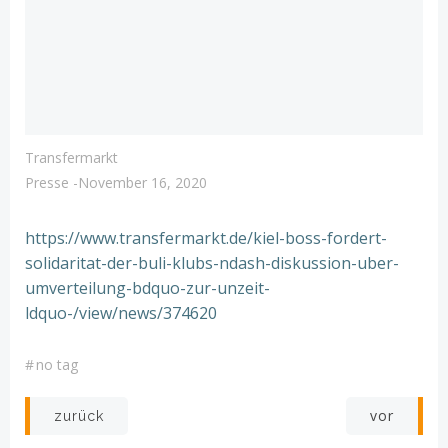
Transfermarkt
Presse
-
November 16, 2020
https://www.transfermarkt.de/kiel-boss-fordert-
solidaritat-der-buli-klubs-ndash-diskussion-uber-
umverteilung-bdquo-zur-unzeit-
ldquo-/view/news/374620
#
no tag
Post
Post
vor
zurück