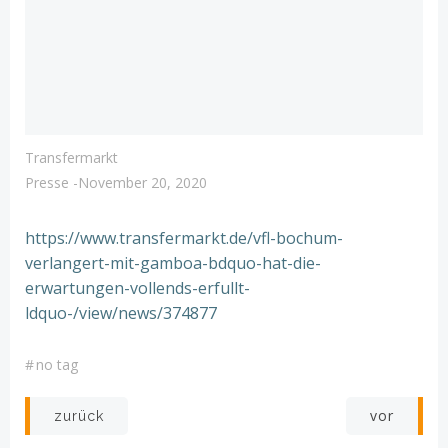
Transfermarkt
Presse
-
November 20, 2020
https://www.transfermarkt.de/vfl-bochum-
verlangert-mit-gamboa-bdquo-hat-die-
erwartungen-vollends-erfullt-
ldquo-/view/news/374877
#
no tag
Post
Post
vor
zurück