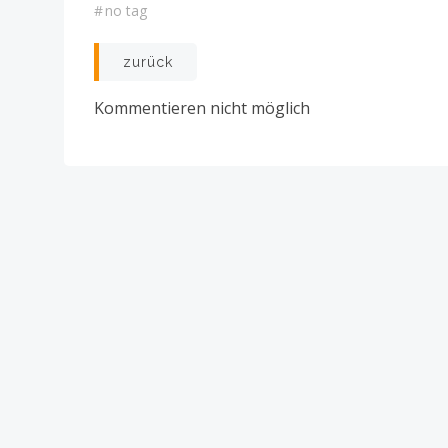
#
no tag
Post
zurück
navigation
Kommentieren nicht möglich