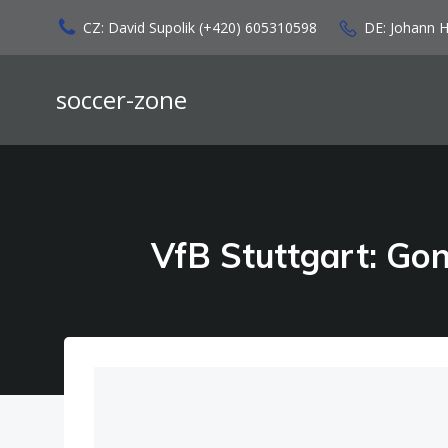
Zum
CZ: David Supolik (+420) 605310598
DE: Johann 
Inhalt
springen
soccer-zone