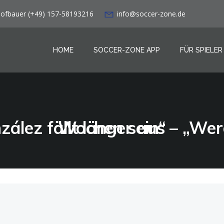
Hofbauer (+49) 157-58193216
info@soccer-zone.de
HOME
SOCCER-ZONE APP
FÜR SPIELER
VfB Stuttgart: González fällt länger aus – „Werden sicher ein paar Wochen sein“