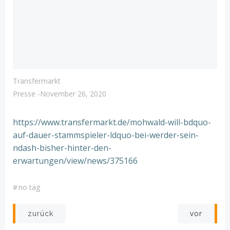
Transfermarkt
Presse
-
November 26, 2020
https://www.transfermarkt.de/mohwald-will-bdquo-
auf-dauer-stammspieler-ldquo-bei-werder-sein-
ndash-bisher-hinter-den-
erwartungen/view/news/375166
#
no tag
Post
Post
vor
zurück