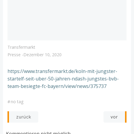
Transfermarkt
Presse
-
Dezember 10, 2020
https://www.transfermarkt.de/koln-mit-jungster-
startelf-seit-uber-50-jahren-ndash-jungstes-bvb-
team-besiegte-fc-bayern/view/news/375737
#
no tag
Post
Post
vor
zurück
navigation
navigation
Kommentieren nicht möglich