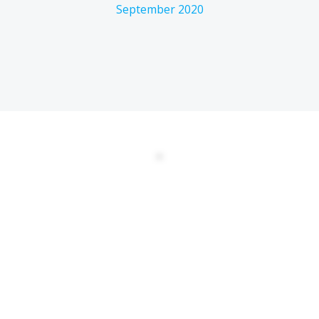
September 2020
DATENSCHUTZERKLÄRUNG
EULA
AGBs
Kontakt