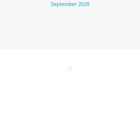
September 2020
DATENSCHUTZERKLÄRUNG
EULA
AGBs
Kontakt