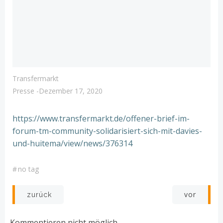
Transfermarkt
Presse
-
Dezember 17, 2020
https://www.transfermarkt.de/offener-brief-im-
forum-tm-community-solidarisiert-sich-mit-davies-
und-huitema/view/news/376314
#
no tag
Post
Post
vor
zurück
navigation
navigation
Kommentieren nicht möglich