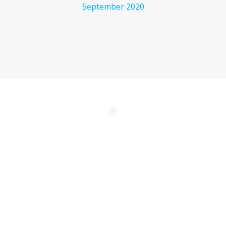
September 2020
DATENSCHUTZERKLÄRUNG
EULA
AGBs
Kontakt