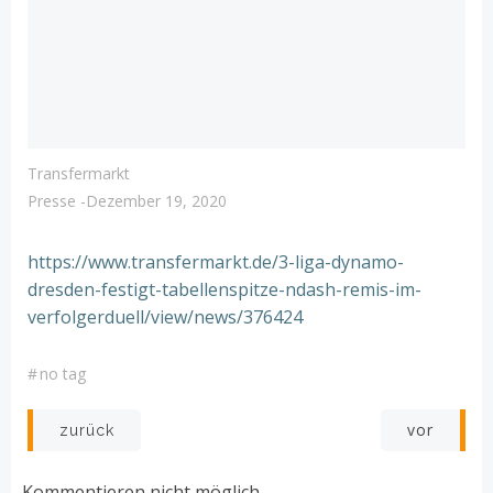
Transfermarkt
Presse
-
Dezember 19, 2020
https://www.transfermarkt.de/3-liga-dynamo-
dresden-festigt-tabellenspitze-ndash-remis-im-
verfolgerduell/view/news/376424
#
no tag
Post
Post
vor
zurück
navigation
navigation
Kommentieren nicht möglich