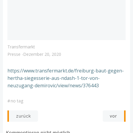
Transfermarkt
Presse
-
Dezember 20, 2020
https://www.transfermarkt.de/freiburg-baut-gegen-
hertha-siegesserie-aus-ndash-1-tor-von-
neuzugang-demirovic/view/news/376443
#
no tag
Post
Post
vor
zurück
navigation
navigation
Kommentieren nicht möglich