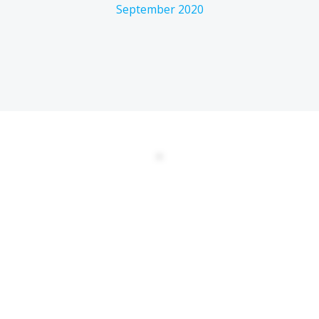
September 2020
DATENSCHUTZERKLÄRUNG
EULA
AGBs
Kontakt