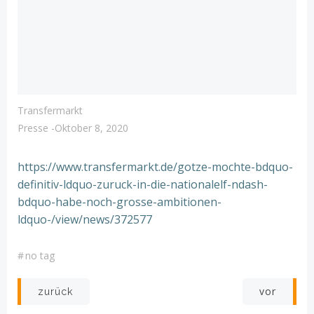
Transfermarkt
Presse
-
Oktober 8, 2020
https://www.transfermarkt.de/gotze-mochte-bdquo-
definitiv-ldquo-zuruck-in-die-nationalelf-ndash-
bdquo-habe-noch-grosse-ambitionen-
ldquo-/view/news/372577
#
no tag
Post
Post
vor
zurück