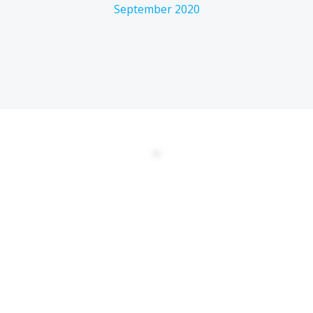
September 2020
DATENSCHUTZERKLÄRUNG
EULA
AGBs
Kontakt