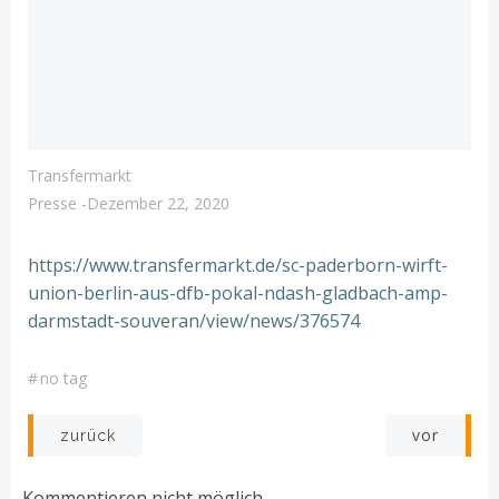
Transfermarkt
Presse
-
Dezember 22, 2020
https://www.transfermarkt.de/sc-paderborn-wirft-
union-berlin-aus-dfb-pokal-ndash-gladbach-amp-
darmstadt-souveran/view/news/376574
#
no tag
Post
Post
vor
zurück
navigation
navigation
Kommentieren nicht möglich